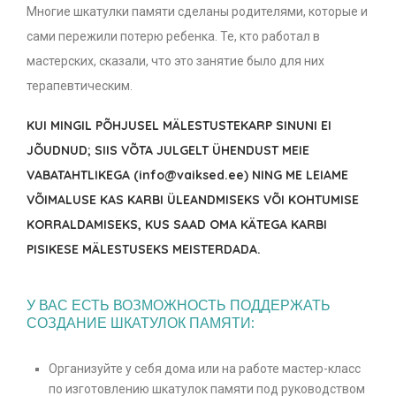
Многие шкатулки памяти сделаны родителями, которые и
сами пережили потерю ребенка. Те, кто работал в
мастерских, сказали, что это занятие было для них
терапевтическим.
KUI MINGIL PÕHJUSEL MÄLESTUSTEKARP SINUNI EI
JÕUDNUD; SIIS VÕTA JULGELT ÜHENDUST MEIE
VABATAHTLIKEGA (info@vaiksed.ee) NING ME LEIAME
VÕIMALUSE KAS KARBI ÜLEANDMISEKS VÕI KOHTUMISE
KORRALDAMISEKS, KUS SAAD OMA KÄTEGA KARBI
PISIKESE MÄLESTUSEKS MEISTERDADA.
У ВАС ЕСТЬ ВОЗМОЖНОСТЬ ПОДДЕРЖАТЬ
СОЗДАНИЕ ШКАТУЛОК ПАМЯТИ:
Организуйте у себя дома или на работе мастер-класс
по изготовлению шкатулок памяти под руководством